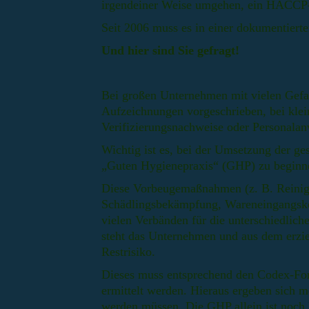
irgendeiner Weise umgehen, ein HACCP
Seit 2006 muss es in einer dokumentierte
Und hier sind Sie gefragt!
Bei großen Unternehmen mit vielen Gefah
Aufzeichnungen vorgeschrieben, bei kle
Verifizierungsnachweise oder Personala
Wichtig ist es, bei der Umsetzung der ge
„Guten Hygienepraxis“ (GHP) zu beginn
Diese Vorbeugemaßnahmen (z. B. Reini
Schädlingsbekämpfung, Wareneingangskont
vielen Verbänden für die unterschiedlic
steht das Unternehmen und aus dem erziel
Restrisiko.
Dieses muss entsprechend den Codex-For
ermittelt werden. Hieraus ergeben sich m
werden müssen. Die GHP allein ist noc