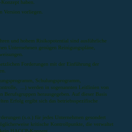
-Konzept haben.
n Version vorliegen.
ren und hohem Risikopotential sind ausführliche
inen Unternehmen genügen Reinigungspläne,
nweisungen.
setzlichen Forderungen mit der Einführung der
en.
gungsprogramm, Schulungsprogramm,
rolle, ...) werden in sogenannten Leitlinien von
hen Berufsgruppen herausgegeben. Auf dieser Basis
ten Erfolg ergibt sich das betriebsspezifische
derungen (s.o.) für jedes Unternehmen gesondert
öglicherweise kritische Kontrollpunkte, die verwaltet
h kein HACCP-Konzept.